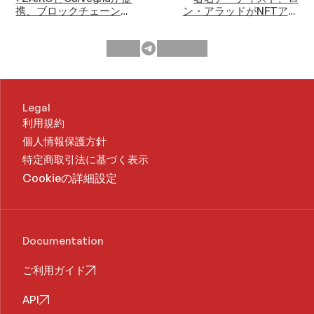
携、ブロックチェーン活
ン・アラッドがNFTアー
用で「Digitama」“digital
トプラットフォームの
moment”NFTを再ローン
Shifting Visionと提携し、
チ
初NFTアートをリリース ›
Legal
利用規約
個人情報保護方針
特定商取引法に基づく表示
Cookieの詳細設定
Documentation
ご利用ガイド
API