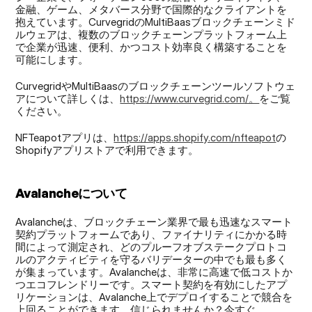
金融、ゲーム、メタバース分野で国際的なクライアントを
抱えています。CurvegridのMultiBaasブロックチェーンミド
ルウェアは、複数のブロックチェーンプラットフォーム上
で企業が迅速、便利、かつコスト効率良く構築することを
可能にします。
CurvegridやMultiBaasのブロックチェーンツールソフトウェ
アについて詳しくは、
https://www.curvegrid.com/。
をご覧
ください。
NFTeapotアプリは、
https://apps.shopify.com/nfteapot
の
Shopifyアプリストアで利用できます。
Avalancheについて
Avalancheは、ブロックチェーン業界で最も迅速なスマート
契約プラットフォームであり、ファイナリティにかかる時
間によって測定され、どのプルーフオブステークプロトコ
ルのアクティビティを守るバリデーターの中でも最も多く
が集まっています。Avalancheは、非常に高速で低コストか
つエコフレンドリーです。スマート契約を有効にしたアプ
リケーションは、Avalanche上でデプロイすることで競合を
上回ることができます。信じられませんか？今すぐ