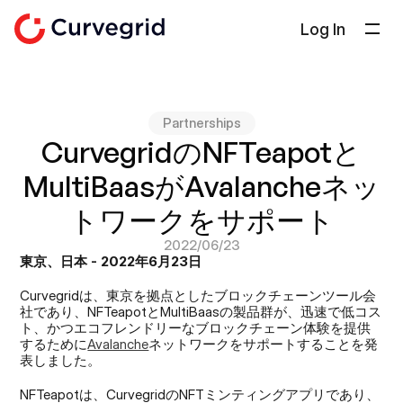
Log In
ソリューション
会社概要
Partnerships
ドキュメント
CurvegridのNFTeapotと
ブログ
MultiBaasがAvalancheネッ
Select Language
日本語
トワークをサポート
2022/06/23
お問い合わせ
東京、日本 - 2022年6月23日
Curvegridは、東京を拠点としたブロックチェーンツール会
社であり、NFTeapotとMultiBaasの製品群が、迅速で低コス
ト、かつエコフレンドリーなブロックチェーン体験を提供
するために
Avalanche
ネットワークをサポートすることを発
表しました。
NFTeapotは、CurvegridのNFTミンティングアプリであり、