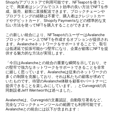
Shopifyアプリストアで利用可能です。NFTeapotを使うこ
とで、商業者はシンプルでコスト効率の良い方法でNFTを作
成、販売、顧客に直接配送できます。ブロックチェーンや
プログラミングの経験は不要で、購入者はクレジットカー
ドやデビットカード、Shopify Paymentsなどの標準的な支
払い方法を使ってNFTを購入することができます。
この新しい統合により、NFTeapotのユーザーはAvalanche
ブロックチェーン上でNFTを作成するオプションが提供され
ます。Avalancheネットワークをサポートすることで、取引
は低遅延で拡張可能かつ堅牢になり、企業が顧客にNFTを提
供する魅力的な方法が実現します。
「今日はAvalancheとの統合の重要な瞬間を示しており、そ
の堅牢で強力なネットワークをサポートできることを非常
に嬉しく思っています。Avalancheは従来のネットワークの
多くの制限を克服しており、それは私たちの顧客が求めて
いたものです。待望のAvalanche体験を顧客やパートナーに
提供できることを楽しみにしています。」とCurvegridの共
同創設者Jeff Wentworthは述べました。
Avalancheは、Curvegridの文書認証、自動取引署名など、
完全なブロックチェーンツールの範囲でも利用可能です。
Avalancheとの統合には以下が含まれます：