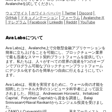
Avalancheを試してください。
ウェブサイト
 |
 ホワイトペーパー
 |
 Twitter
 |
 Discord
 |
GitHub
 |
 ドキュメンテーション
 |
 フォーラム
 |
 Avalanche-X
|
 テレグラム
 |
 Facebook
 |
 LinkedIn
 |
 Reddit
 |
 YouTube
Ava Labsについて
Ava Labsは、Avalanche上で分散型金融アプリケーションを
簡単に立ち上げることを可能にし、ブロックチェーン業界
で最も迅速なスマート契約プラットフォームを提供してい
ます。私たちは、人々がすべての世界の資産を1つのオープ
ンでプログラム可能なブロックチェーンプラットフォーム
にデジタル化するのを簡単かつ自由に行えるようにしてい
ます。
Ava Labsは、視覚を実現するために、ウォール街の才能を
招聘したコーネル大学のコンピュータ科学者によって設立
されました。同社は、Andreessen Horowitz、Initialized 
Capital、Polychain Capitalから資金を調達し、Balaji 
SrinivasanやNaval Ravikantからエンジェル投資を受けまし
た。
‹ ZAIKOとCurvegridが提
著名アーティスト、ロ