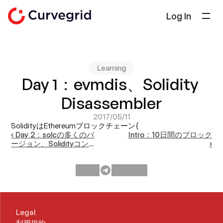
Log In
ソリューション
会社概要
Learning
ドキュメント
Day 1：evmdis、Solidity 
ブログ
Disassembler
Select Language
日本語
2017/05/11
SolidityはEthereumブロックチェーン{     
‹ Day 2：solcの多くのバ
Intro：10日間のブロック
お問い合わせ
ージョン、Solidityコンパ
›
イラ
Legal