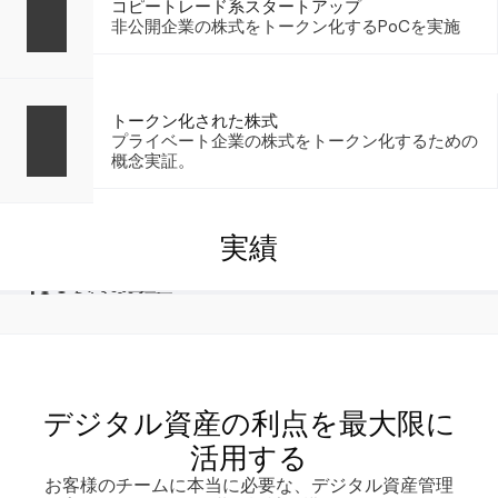
コピートレード系スタートアップ
非公開企業の株式をトークン化するPoCを実施
トークン化された株式
プライベート企業の株式をトークン化するための
概念実証。
実績
100社以上
1000件以上
18+
当社のEVMインフラストラクチャを活用
スマートコントラクトをMultiBaasで管理
EVMネットワークに対応（L1／L2を含む）
デジタル資産の利点を最大限に
活用する
お客様のチームに本当に必要な、デジタル資産管理