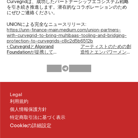
Curvegridは、成功したパートナーシップエコシステム戦略
を引き続き推進します。潜在的なコラボレーションのため
にぜひご連絡ください。
UNIONによる完全なニュースリリース:
https://unn-finance-main.medium.com/union-partners-
with-curvegrid-to-bring-multibaas-tooling-and-bridging-
protection-to-curvegrids-c8c2d5b6512b
‹ CurvegridとAlgorand
アーティストのための創
Foundationが提携して
造性とエンパワーメント
NFTブリッジインフラを
の新時代到来 - TRiCERA
提供
がCurvegridおよびZoraと
のパートナーシップを発
表 ›
Legal
利用規約
個人情報保護方針
特定商取引法に基づく表示
Cookieの詳細設定