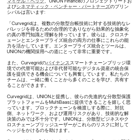
マイケル・ベック
、UNION Financeのプロジェクトリードお
よび
シネマティック・ベンチャー・パートナーズ
のプリン
シパルは言います:
「Curvegridは、複数の分散型台帳技術に対する技術的なレ
バレッジを得るための合理的でありながら効果的な抽象化
の真の専門知識と理解を持っています。彼らは、クロスチ
ェーンとエンタープライズ統合の両方の仕事にこれらの能
力を活かしています。エンタープライズ統合とツールは、
UNIONの機関採用への道にとって非常に重要です。
また、Curvegridの
バイナンス
スマートチェーンブリッジ環
境での代替可能および非代替可能なデジタル資産の統合保
護を提供できる機会についても興奮しています。私たちの
チームは、一緒に働くことから多くのことを学び、共有す
ることができます。
Curvegridは、UNIONと提携し、彼らの先進的な分散型保護
プラットフォームをMultiBaasに提供できることを嬉しく思
っています。ブロックチェーンを橋渡しする際に、対抗
側、ネットワーク、および運用リスクがあり、技術的な解
決策のみでは不十分です。UNIONは、分散型ビジネスやク
ロスチェーンブリッジユーザーがこれらのリスクに対して
ヘッジをかけるのを助けます。