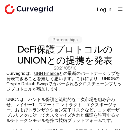
Log In
ソリューション
会社概要
Partnerships
ドキュメント
DeFi保護プロトコルの
ブログ
UNIONとの提携を発表
Select Language
日本語
2021/05/10
Curvegridは、
UNN Finance
との最新のパートナーシップを
発表できることを嬉しく思います。これにより、UNIONの
お問い合わせ
Crypto Default Swapでカバーされるクロスチェーンブリッ
ジプロトコルが増加します。
UNIONは、バンドル保護と流動的な二次市場を組み合わ
せ、レイヤー1、スマートコントラクト、エクスポージャ
ー、およびトランザクション完了リスクなど、コンポーザ
ブルリスクに対してカスタマイズされた保護を許可するマ
ルチトークンモデルを持つ技術プラットフォームです。