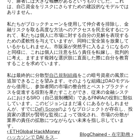
り、勝者には大きな報酬があるというものでした。これ
は、自己資金をリスクにさらすための建設的なモデルでは
ありません。
私たちがブロックチェーンを使用して仲介者を排除し、金
融リスクを取る高度な方法へのアクセスを民主化するにつ
れて、私たちは個人に市場に対する自分の見解を表現する
ための柔軟性を与えていますが、同時に安全策を放棄して
いるかもしれません。市販薬が突然手に入るようになるの
と同様に、これは個人に注意を払う責任を転嫁し、批判的
に考え、ますます複雑な選択肢に直面した際に自分を教育
することを求めています。
私は最終的に分散型
自己規制組織
をこの暗号資産の風景に
追加できることを望みます。そのような組織はDAOモデル
から借用し、参加者間の市場の整合性とベストプラクティ
スを促進する役割を果たすことができ、従来の金融システ
ムにおけるSRO（自己規制機関）であるFINRAの役割に類似
しています。このビジョンはまだ遠くにあるかもしれませ
んが、すでに
DeFi Score
のようなプロジェクトが存在し、投
資家の選択が賢明な監視によって強化され、市場の分散が
業界の責任の拡散につながらない未来を指し示していま
す。
‹ ETHGlobal HackMoney
BlogChained - 在宅勤務 ›
ハッカソンで DAI をステ