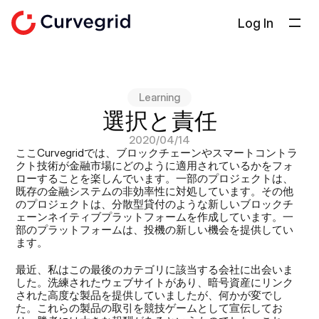
Log In
ソリューション
会社概要
Learning
ドキュメント
選択と責任
ブログ
2020/04/14
ここCurvegridでは、ブロックチェーンやスマートコントラ
Select Language
クト技術が金融市場にどのように適用されているかをフォ
日本語
ローすることを楽しんでいます。一部のプロジェクトは、
既存の金融システムの非効率性に対処しています。その他
お問い合わせ
のプロジェクトは、分散型貸付のような新しいブロックチ
ェーンネイティブプラットフォームを作成しています。一
部のプラットフォームは、投機の新しい機会を提供してい
ます。
最近、私はこの最後のカテゴリに該当する会社に出会いま
した。洗練されたウェブサイトがあり、暗号資産にリンク
された高度な製品を提供していましたが、何かが変でし
た。これらの製品の取引を競技ゲームとして宣伝してお