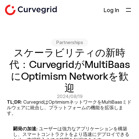
Log In
ソリューション
会社概要
Partnerships
ドキュメント
スケーラビリティの新時
ブログ
代：CurvegridがMultiBaas
Select Language
日本語
にOptimism Networkを歓
迎
お問い合わせ
2024/08/19
TL;DR:
 CurvegridはOptimismネットワークをMultiBaasミド
ルウェアに統合し、プラットフォームの機能を拡張しま
す。
開発の加速:
 ユーザーは強力なアプリケーションを構築
し、スマートコントラクトをより迅速にデプロイできる