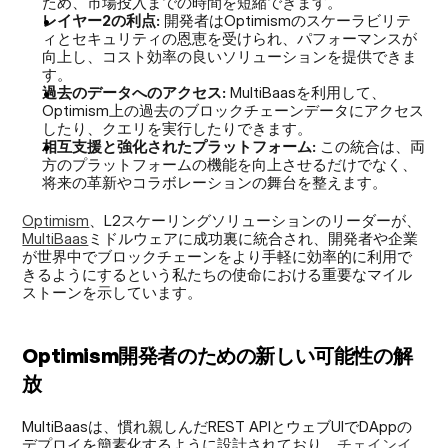
ため、市場投入までの時間を短縮できます。
レイヤー2の利点:
 開発者はOptimismのスケーラビリテ
ィとセキュリティの恩恵を受けられ、パフォーマンスが
向上し、コスト効率の良いソリューションを提供できま
す。
過去のデータへのアクセス:
 MultiBaasを利用して、
Optimism上の過去のブロックチェーンデータにアクセス
したり、クエリを実行したりできます。
相互支援と強化されたプラットフォーム:
 この統合は、両
方のプラットフォームの機能を向上させるだけでなく、
将来の革新やコラボレーションの舞台を整えます。
Optimism
、L2スケーリングソリューションのリーダーが、
MultiBaas
ミドルウェアに成功裏に統合され、開発者や企業
が世界中でブロックチェーンをより手軽に効率的に利用で
きるようにするという私たちの使命における重要なマイル
ストーンを示しています。
Optimism開発者のための新しい可能性の解
放
MultiBaasは、慣れ親しんだREST APIとウェブUIでDAppの
デプロイを簡素化するように設計されており、
チェインイ