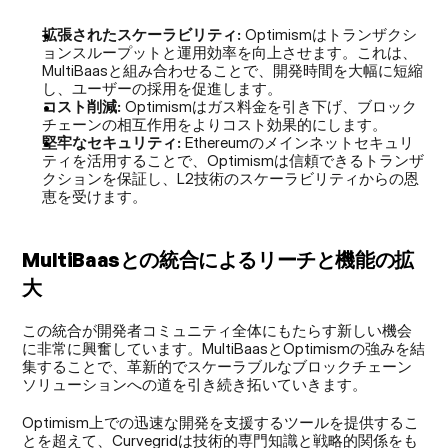
拡張されたスケーラビリティ:
 Optimismはトランザクシ
ョンスループットと運用効率を向上させます。これは、
MultiBaasと組み合わせることで、開発時間を大幅に短縮
し、ユーザーの採用を促進します。
コスト削減:
 Optimismはガス料金を引き下げ、ブロック
チェーンの相互作用をよりコスト効果的にします。
堅牢なセキュリティ:
 Ethereumのメインネットセキュリ
ティを活用することで、Optimismは信頼できるトランザ
クションを保証し、L2技術のスケーラビリティからの恩
恵を受けます。
MultiBaasとの統合によるリーチと機能の拡
大
この統合が開発者コミュニティ全体にもたらす新しい機会
に非常に興奮しています。MultiBaasとOptimismの強みを結
集することで、革新的でスケーラブルなブロックチェーン
ソリューションへの道を引き続き拓いていきます。
Optimism上での迅速な開発を支援するツールを提供するこ
とを超えて、Curvegridは技術的専門知識と戦略的関係をも