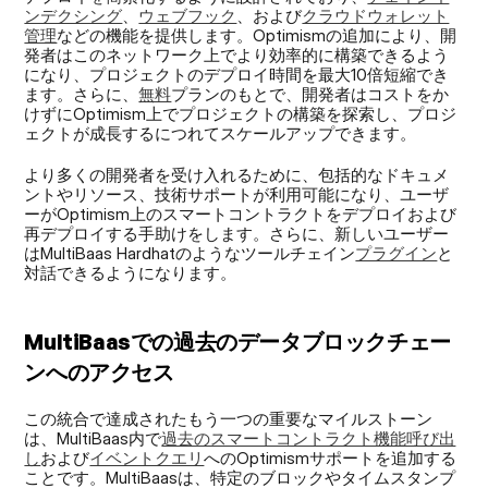
ンデクシング
、
ウェブフック
、および
クラウドウォレット
管理
などの機能を提供します。Optimismの追加により、開
発者はこのネットワーク上でより効率的に構築できるよう
になり、プロジェクトのデプロイ時間を最大10倍短縮でき
ます。さらに、
無料
プランのもとで、開発者はコストをか
けずにOptimism上でプロジェクトの構築を探索し、プロジ
ェクトが成長するにつれてスケールアップできます。
より多くの開発者を受け入れるために、包括的なドキュメ
ントやリソース、技術サポートが利用可能になり、ユーザ
ーがOptimism上のスマートコントラクトをデプロイおよび
再デプロイする手助けをします。さらに、新しいユーザー
はMultiBaas Hardhatのようなツールチェイン
プラグイン
と
対話できるようになります。
MultiBaasでの過去のデータブロックチェー
ンへのアクセス
この統合で達成されたもう一つの重要なマイルストーン
は、MultiBaas内で
過去のスマートコントラクト機能呼び出
し
および
イベントクエリ
へのOptimismサポートを追加する
ことです。MultiBaasは、特定のブロックやタイムスタンプ