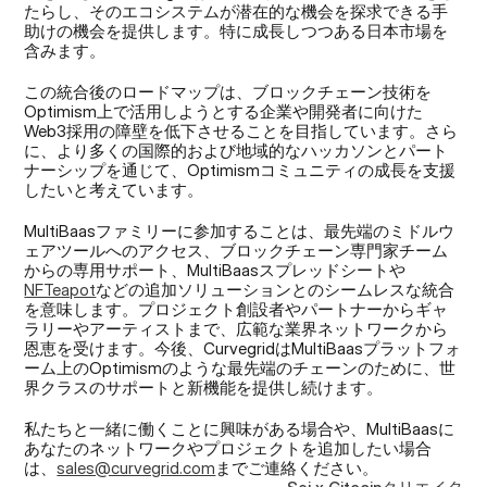
たらし、そのエコシステムが潜在的な機会を探求できる手
助けの機会を提供します。特に成長しつつある日本市場を
含みます。
この統合後のロードマップは、ブロックチェーン技術を
Optimism上で活用しようとする企業や開発者に向けた
Web3採用の障壁を低下させることを目指しています。さら
に、より多くの国際的および地域的なハッカソンとパート
ナーシップを通じて、Optimismコミュニティの成長を支援
したいと考えています。
MultiBaasファミリーに参加することは、最先端のミドルウ
ェアツールへのアクセス、ブロックチェーン専門家チーム
からの専用サポート、MultiBaasスプレッドシートや
NFTeapot
などの追加ソリューションとのシームレスな統合
を意味します。プロジェクト創設者やパートナーからギャ
ラリーやアーティストまで、広範な業界ネットワークから
恩恵を受けます。今後、CurvegridはMultiBaasプラットフォ
ーム上のOptimismのような最先端のチェーンのために、世
界クラスのサポートと新機能を提供し続けます。
私たちと一緒に働くことに興味がある場合や、MultiBaasに
あなたのネットワークやプロジェクトを追加したい場合
は、
sales@curvegrid.com
までご連絡ください。