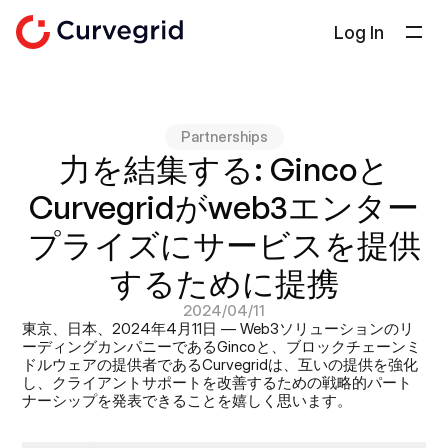
Log In
ソリューション
会社概要
Partnerships
ドキュメント
力を結集する: Gincoと
ブログ
Curvegridがweb3エンター
Select Language
日本語
プライズにサービスを提供
するために提携
お問い合わせ
2024/04/11
東京、日本、2024年4月11日 — Web3ソリューションのリ
ーディングカンパニーであるGincoと、ブロックチェーンミ
ドルウェアの提供者であるCurvegridは、互いの提供を強化
し、クライアントサポートを改善するための戦略的パート
ナーシップを発表できることを嬉しく思います。