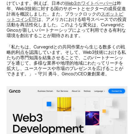
けています。例えば、日本の
Web3ホワイトペーパー
は昨
年、Web3技術に対する国のサポートとセクターの成長促進
計画を概説しました。また、ブラックロックの
スポットビ
ットコインETF
は、アメリカにおける暗号スペースでの投資
活動を再活性化しました。このような変化は、Curvegridと
Gincoが新しいパートナーシップによって利用できる有利な
環境を創出することが期待されます。
「私たちは、Curvegridとの共同作業から生じる数多くの戦
略的利点を認識しています。そして、Web3技術における私
たちの専門知識を結集させることで、このパートナーシッ
プを通じて、多様な業界や地理的地域にわたってリーチを
拡大し、ユースケースや市場のプレゼンスを広げることが
できます。」 - 守川 勇斗、GincoのCEO兼創業者。