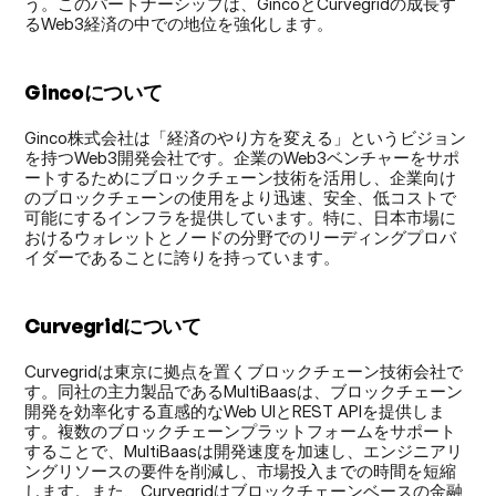
う。このパートナーシップは、GincoとCurvegridの成長す
るWeb3経済の中での地位を強化します。
Gincoについて
Ginco株式会社は「経済のやり方を変える」というビジョン
を持つWeb3開発会社です。企業のWeb3ベンチャーをサポ
ートするためにブロックチェーン技術を活用し、企業向け
のブロックチェーンの使用をより迅速、安全、低コストで
可能にするインフラを提供しています。特に、日本市場に
おけるウォレットとノードの分野でのリーディングプロバ
イダーであることに誇りを持っています。
Curvegridについて
Curvegridは東京に拠点を置くブロックチェーン技術会社で
す。同社の主力製品であるMultiBaasは、ブロックチェーン
開発を効率化する直感的なWeb UIとREST APIを提供しま
す。複数のブロックチェーンプラットフォームをサポート
することで、MultiBaasは開発速度を加速し、エンジニアリ
ングリソースの要件を削減し、市場投入までの時間を短縮
します。また、Curvegridはブロックチェーンベースの金融