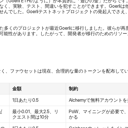
（Goerli ETHのように）が本質的に「遊びの金」だからで
く、実験、テスト、間違いを犯すことができます。Goerli
んでした。Goerliテストネットプロジェクトの発起人でさ
していた多くのプロジェクトが最近Goerliに移行しました。彼らが再度
能性があります。したがって、開発者が移行のためのリソースと
は上限がなく、ファウセットは現在、合理的な量のトークンを配布して
金額
制約
1日あたり0.5
Alchemyで無料アカウン
/
最小0.01、最大2.5、リ
PoW、マイニングが必要で
クエスト間は10分
かる