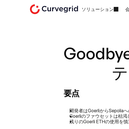
ソリューション
Goodbye
テ
要点
開発者はGoerliからSep
Goerliのファウセットは枯渇
残りのGoerli ETHの使