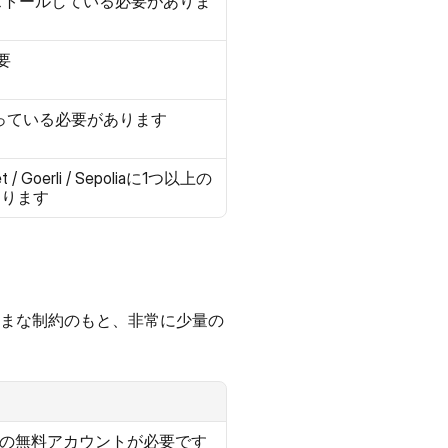
インストールしている必要がありま
要 
を持っている必要があります
/ Goerli / Sepoliaに1つ以上の
あります
まざまな制約のもと、非常に少量の
emyでの無料アカウントが必要です