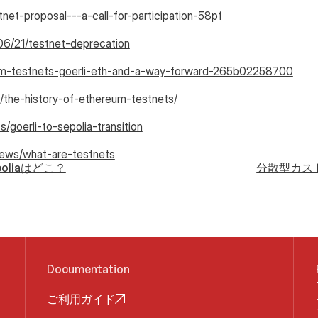
stnet-proposal---a-call-for-participation-58pf
06/21/testnet-deprecation
reum-testnets-goerli-eth-and-a-way-forward-265b02258700
s/the-history-of-ethereum-testnets/
/goerli-to-sepolia-transition
iews/what-are-testnets
oliaはどこ？
分散型カス
Documentation
ご利用ガイド