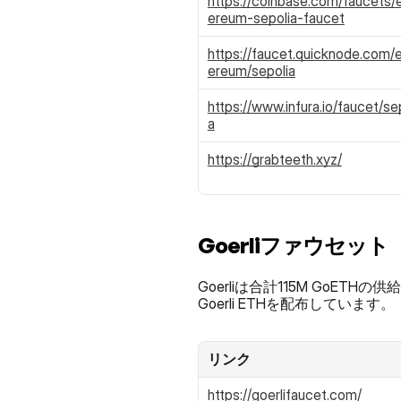
https://coinbase.com/faucets/
ereum-sepolia-faucet
https://faucet.quicknode.com/
ereum/sepolia
https://www.infura.io/faucet/se
a
https://grabteeth.xyz/
Goerliファウセット
Goerliは合計115M Go
Goerli ETHを配布しています。
リンク
https://goerlifaucet.com/