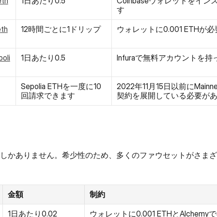
eth
1日あたり0.5
Coinbaseウォレットを
す
eth
12時間ごとに1ドリップ
ウォレットに0.001 ETHが必
poli
1日あたり0.5
Infuraで無料アカウント
Sepolia ETHを一度に10
2022年11月15日以前にMainnet 
回請求できます
契約を展開している必要が
ETHの供給しかありません。希少性のため、多くのファウセットがさ
金額
制約
1日あたり0.02
ウォレットに0.001 ETHとAlch