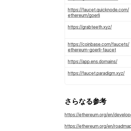
https://faucet.quicknode.com/
ethereum/goerli
https://grabteeth.xyz/
https://coinbase.com/faucets/
ethereum-goerli-faucet
https://app.ens.domains/
https://faucet.paradigm.xyz/
さらなる参考
https://ethereum.org/en/develo
https://ethereum.org/en/roadma