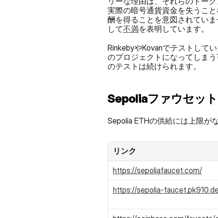
リーな理由は、それらのトークン
実際の暗号通貨資金を失うことな
酬を得ることを意図されていませ
して
不満
を表明しています。
RinkebyやKovanでテスト
のプロジェクトになってしまう可
のテストは続けられます。
Sepoliaファウセット
Sepolia ETHの供給に
リンク
https://sepoliafaucet.com/
https://sepolia-faucet.pk910.de