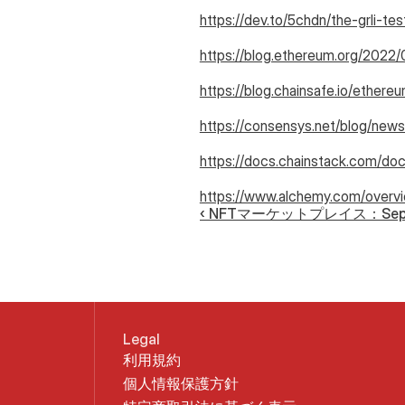
https://dev.to/5chdn/the-grli-te
https://blog.ethereum.org/2022/
https://blog.chainsafe.io/ethe
https://consensys.net/blog/new
https://docs.chainstack.com/docs
https://www.alchemy.com/overv
‹ NFTマーケットプレイス：Sep
Legal
利用規約
個人情報保護方針