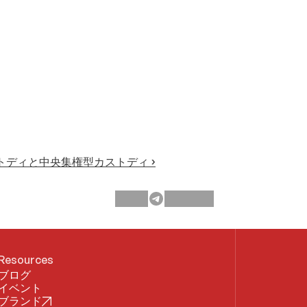
トディと中央集権型カストディ ›
Resources
ブログ
イベント
ブランド