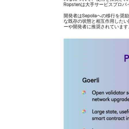
Ropstenは大手サービスプ
開発者はSepoliaへの移行を
な既存の状態と相互作用したい開
ーや開発者に推奨されています