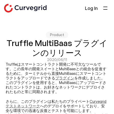
Log In
ソリューション
会社概要
Product
ドキュメント
Truffle MultiBaas プラグイ
ブログ
ンのリリース
Select Language
日本語
2020/06/11
Truffleはスマートコントラクト開発に不可欠なツールで
す。この長年の開発スイートとMultiBaasとの統合を促進す
お問い合わせ
るために、ターミナルから直接MultiBaasにスマートコント
ラクトをアップロードできる
プラグイン
を作成しました。
このプラグインを使用すると、MultiBaasにアップロードさ
れたコントラクトは、お好きなネットワークにデプロイさ
れたものと常に同期されます。
さらに、このプラグインは私たちのプライベート
Curvegrid
テストネットワーク
へのデプロイをサポートしており、安
全な環境での迅速な反復とテストを可能にします。‍