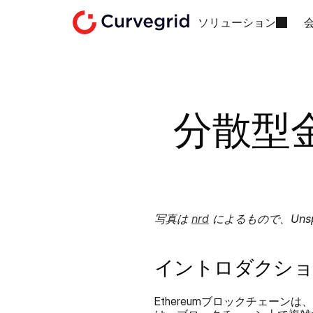
ソリューション
分散型金
写真は 
nrd
 によるもので、Uns
イントロダクシ
Ethereumブロックチェー