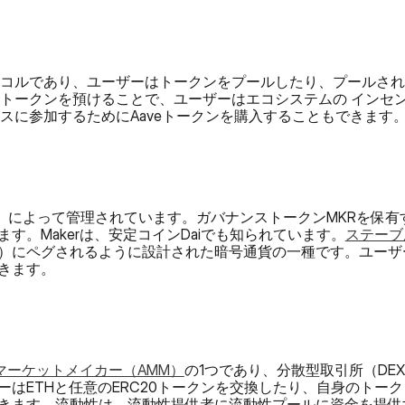
ロトコルであり、ユーザーはトークンをプールしたり、プールさ
トにトークンを預けることで、ユーザーはエコシステムの インセ
ンスに参加するためにAaveトークンを購入することもできます
組織）によって管理されています。ガバナンストークンMKRを保有す
す。Makerは、安定コインDaiでも知られています。
ステーブ
）にペグされるように設計された暗号通貨の一種です。ユーザ
きます。
マーケットメイカー（AMM）
の1つであり、分散型取引所（DE
ーはETHと任意のERC20トークンを交換したり、自身のトー
きます。流動性は、流動性提供者に流動性プールに資金を提供