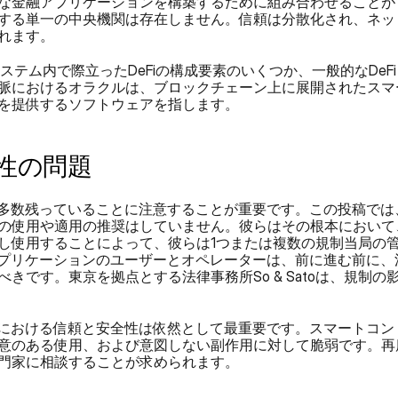
な金融アプリケーションを構築するために組み合わせることが
する単一の中央機関は存在しません。信頼は分散化され、ネッ
れます。
コシステム内で際立ったDeFiの構成要素のいくつか、一般的なDeF
脈におけるオラクルは、ブロックチェーン上に展開されたスマ
を提供するソフトウェアを指します。
性の問題
が多数残っていることに注意することが重要です。この投稿では、
の使用や適用の推奨はしていません。彼らはその根本において
し使用することによって、彼らは1つまたは複数の規制当局の
iアプリケーションのユーザーとオペレーターは、前に進む前に
きです。東京を拠点とする法律事務所So & Satoは、規制の
世界における信頼と安全性は依然として最重要です。スマートコ
意のある使用、および意図しない副作用に対して脆弱です。再
門家に相談することが求められます。