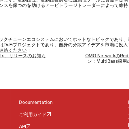
ンスを保つのを助けるアービトラージトレーダーによって維持
ブロックチェーンエコシステムにおいてホットなトピックであり
はDeFiプロジェクトであり、自身の分散アイデアを市場に投
連絡ください
！‍
e Sheets」リリースのお知ら
OMG Networkの
ン：MultiBaas
Documentation
ご利用ガイド
API