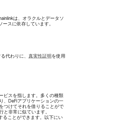
inlinkは、オラクルとデータソ
タソースに依存しています。
用する代わりに、
真実性証明
を使用
サービスを指します。多くの種類
、DeFiアプリケーションの一
をつけてそれを借りることがで
き、資金をプールする人々はこの利息によってインセンティブを受けます。これは物理的な銀行と非常に似ています。 
換することができます。以下にい