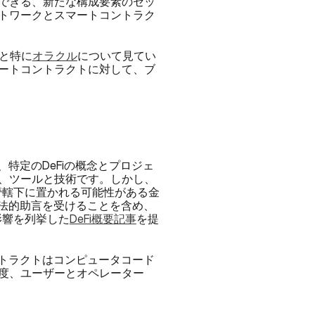
できる、新たな構成要素のセッ
トワークとスマートコントラク
iと特に
オラクル
について見てい
ートコントラクトに対して、ブ
特定のDeFiの概念とプロジェ
、ツールと技術です。しかし、
管轄下に置かれる可能性がある金
、法的助言を受けることを含め、
影響を列挙した
DeFi概要記事
を提
ントラクトはコンピュータコード
度、ユーザーとオペレーター