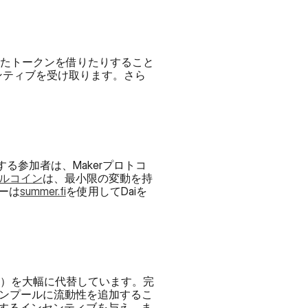
れたトークンを借りたりすること
ンティブを受け取ります。さら
。
る参加者は、Makerプロトコ
ルコイン
は、最小限の変動を持
ーは
summer.fi
を使用してDaiを
X）を大幅に代替しています。完
クンプールに流動性を追加するこ
するインセンティブを与え、ま