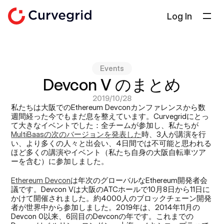
Log In
ソリューション
会社概要
Events
ドキュメント
Devcon V のまとめ
ブログ
2019/10/28
私たちは大阪でのEthereum Devconカンファレンスから数
Select Language
週間経った今でもまだ息を整えています。Curvegridにとっ
日本語
て大きなイベントでした：全チームが参加し、私たちが
MultiBaasの次のバージョンを発表した
時、3人が講演を行
お問い合わせ
い、より多くの人々と出会い、4日間では不可能と思われる
ほど多くの講演やイベント（私たち自身の大阪自転車ツア
ーを含む）に参加しました。
Ethereum Devcon
は年次のグローバルなEthereum開発者会
議です。Devcon Vは大阪のATCホールで10月8日から11日に
かけて開催されました。約4000人のブロックチェーン開発
者が世界中から参加しました。2019年は、2014年11月の
Devcon 0以来、6回目のDevconの年です。これまでの