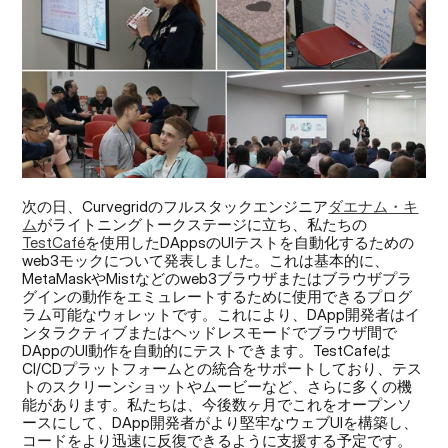
次の日、Curvegridのフルスタックエンジニア
ダエナム・キ
ム
がライトニングトークステージに立ち、私たちの
TestCafé
を使用したDAppsのUIテストを自動化するための
web3モックについて発表しました。これは基本的に、
MetaMaskやMistなどのweb3ブラウザまたはブラウザプラ
グインの動作をエミュレートするために使用できるプログ
ラム可能なウォレットです。これにより、DApp開発者はイ
ンタラクティブまたはヘッドレスモードでブラウザ間で
DAppのUI動作を自動的にテストできます。TestCafeは
CI/CDプラットフォームとの統合をサポートしており、テス
トのスクリーンショットやムービーなど、さらに多くの機
能があります。私たちは、今後数ヶ月でこれをオープンソ
ースにして、DApp開発者がより堅牢なウェブUIを構築し、
コードをより迅速に反復できるように支援する予定です。