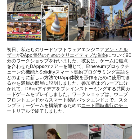
初日、私たちのリードソフトウェアエンジニア
アン・キル
ザー
が
DApp開発のためのクリエイティブな制約
について90
分のワークショップを行いました。彼女は、ゲームに焦点
を合わせたDAppsのツアーを通じて、Ethereumブロックチ
ェーンの機能とSolidityスマート契約プログラミング言語を
どのように新しい方法でDApp体験を形作るために使用でき
るかを満員の部屋に説明しました。参加者はグループに分
かれて、DAppアイデアをブレインストーミングする共同カ
ードゲームをプレイしました。ワークショップは、ウェブ
フロントエンドからスマート契約バックエンドまで、スタ
ンプラリーゲームを構築するための
コード同時進行のチュ
ートリアル
で終了しました。