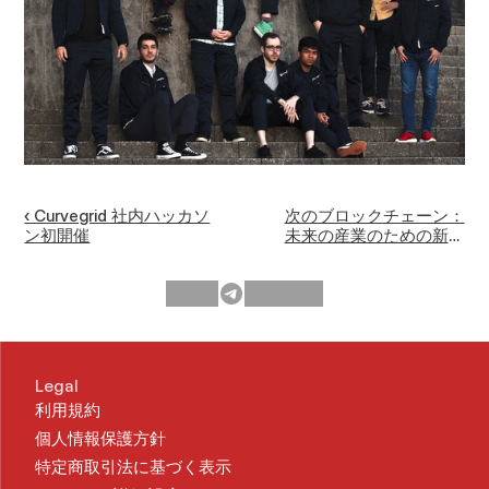
‹ Curvegrid 社内ハッカソ
次のブロックチェーン：
ン初開催
未来の産業のための新し
いエコシステムの創造 ›
Legal
利用規約
個人情報保護方針
特定商取引法に基づく表示