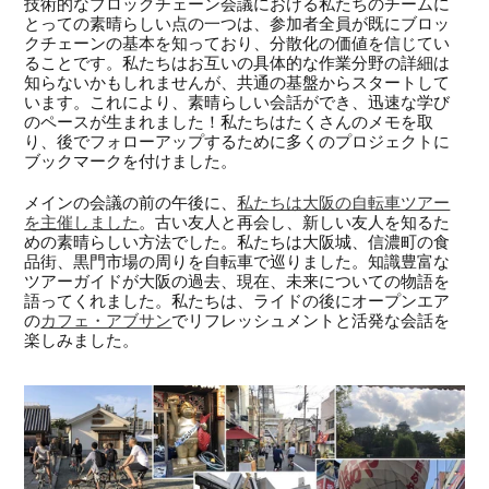
技術的なブロックチェーン会議における私たちのチームに
とっての素晴らしい点の一つは、参加者全員が既にブロッ
クチェーンの基本を知っており、分散化の価値を信じてい
ることです。私たちはお互いの具体的な作業分野の詳細は
知らないかもしれませんが、共通の基盤からスタートして
います。これにより、素晴らしい会話ができ、迅速な学び
のペースが生まれました！私たちはたくさんのメモを取
り、後でフォローアップするために多くのプロジェクトに
ブックマークを付けました。
メインの会議の前の午後に、
私たちは大阪の自転車ツアー
を主催しました
。古い友人と再会し、新しい友人を知るた
めの素晴らしい方法でした。私たちは大阪城、信濃町の食
品街、黒門市場の周りを自転車で巡りました。知識豊富な
ツアーガイドが大阪の過去、現在、未来についての物語を
語ってくれました。私たちは、ライドの後にオープンエア
の
カフェ・アブサン
でリフレッシュメントと活発な会話を
楽しみました。