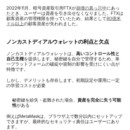
2022年11月、暗号資産取引所FTXが
崩壊の真っ只中
にあっ
たとき、ユーザーは資産を引き出せなくなりました。FTXは
顧客資産の管理権限を持っていたため、結果として
80億米
ドル以上
の顧客資産が失われました。
ノンカストディアルウォレットの利点と欠点
ノンカストディアルウォレットは、
高いコントロール性と
自己主権
を提供します。秘密鍵を自分で管理するため、単
一プラットフォームの破綻や規制の影響を受けにくい点が
特徴です。
しかし、デメリットも存在します。初期設定や運用に一定
の学習コストが必要
秘密鍵を紛失・盗難された場合、
資産を完全に失う可能
性
がある
例えばMetaMaskは、ブラウザ上で数分以内にセットアップ
できますが、最終的なセキュリティ責任はユーザーにあり
ます。