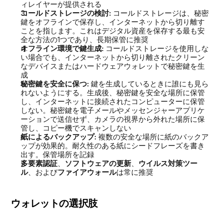
ィレイヤーが提供される
コールドストレージの検討: 
コールドストレージは、秘密
鍵をオフラインで保存し、インターネットから切り離す
ことを指します。これはデジタル資産を保存する最も安
全な方法の1つであり、長期保管に推奨
オフライン環境で鍵生成:
 コールドストレージを使用しな
い場合でも、インターネットから切り離されたクリーン
なデバイスまたはハードウェアウォレットで秘密鍵を生
成
秘密鍵を安全に保つ:
 鍵を生成しているときに誰にも見ら
れないようにする。生成後、秘密鍵を安全な場所に保管
し、インターネットに接続されたコンピューターに保管
しない。秘密鍵を電子メールやメッセンジャーアプリケ
ーションで送信せず、カメラの視界から外れた場所に保
管し、コピー機でスキャンしない
紙によるバックアップ:
 複数の安全な場所に紙のバックア
ップが効果的。耐久性のある紙にシードフレーズを書き
出す。保管場所を記録 
多要素認証
、
ソフトウェアの更新
、
ウイルス対策ツー
ル
、および
ファイアウォール
は常に推奨
ウォレットの選択肢