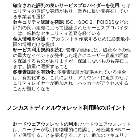
確立された評判の良いサービスプロバイダーを使用
: セキ
ュリティの良好な実績があり、業界に長い間存在してい
る事業者を選択
セキュリティ認証を確認
: ISO、SOC 2、PCI DSSなどの
評判の良い組織によって認証されたサービスプロバイダ
ーは、厳格なセキュリティ監査を経ている
個人情報を保護：
 アカウントを作成するために必要最小
限の情報だけを提供
サービス利用規約を読む
: 管理型契約には、破産やその他
の重大なイベントが発生した場合にユーザー資産の回復
を保証するものがありますが、保証しないものも存在し
ます。慎重に選択すること
多要素認証を有効化:
 多要素認証が提供されている場合
は、有効化する。これにより、アカウントに追加のセキ
ュリティレイヤーが追加され、ハッカーがアクセスする
ことが難しくなる
ノンカストディアルウォレット利用時のポイント
ハードウェアウォレットの利用: 
ハードウェアウォレット
は、ユーザーが取引を物理的に確認し、秘密鍵をPINコー
ドで保護することを要求することで、追加のセキュリテ