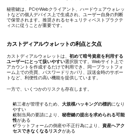
秘密鍵は、PCやWebクライアント、ハードウェアウォレッ
トなどの個人デバイス上で生成され、ユーザー自身の判断
で保管されます。推奨されるセキュリティベストプラクテ
ィスに従うことが重要です。
カストディアルウォレットの利点と欠点
カストディアルウォレットは、
初めて暗号資産を利用する
ユーザーにとって扱いやすい
選択肢です。Webサイト上で
アカウントを作成するだけで利用でき、同一プラットフォ
ーム上での売買、パスワードリカバリ、誤送金時のサポー
トなど、利便性の高い機能を提供しています。
一方で、いくつかのリスクも存在します。
第三者が管理するため、
大規模ハッキングの標的
になり
やすい
規制当局の要請により、
秘密鍵の提出を求められる可能
性
がある
プラットフォームの倒産や不正行為により、
資産へアク
セスできなくなるリスク
がある