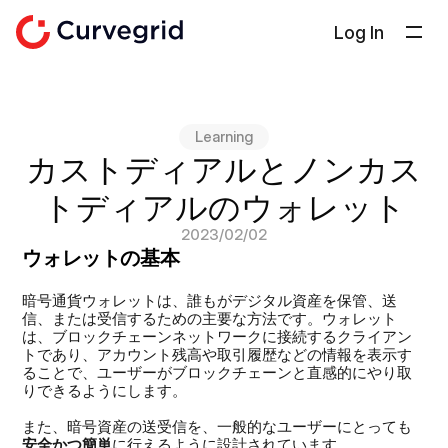
Log In
ソリューション
会社概要
Learning
ドキュメント
カストディアルとノンカス
ブログ
トディアルのウォレット
Select Language
日本語
2023/02/02
ウォレットの基本
お問い合わせ
暗号通貨ウォレットは、誰もがデジタル資産を保管、送
信、または受信するための主要な方法です。ウォレット
は、ブロックチェーンネットワークに接続するクライアン
トであり、アカウント残高や取引履歴などの情報を表示す
ることで、ユーザーがブロックチェーンと直感的にやり取
りできるようにします。
また、暗号資産の送受信を、一般的なユーザーにとっても
安全かつ簡単
に行えるように設計されています。