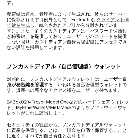
す。
秘密鍵は通常、管理者によって生成され、彼らのサーバー
に保存されます（例外として、Fortmaticは
クライアント側
で鍵を生成
し、統合されたアプリから分離されていま
す）。また、多くのカストディアンは「パスワード保護付
き秘密鍵」を提供しており、ユーザーがパスワードを提供
しない限り、カストディアン自身も秘密鍵にアクセスでき
ない設計を採用しています。
ノンカストディアル（自己管理型）ウォレット
対照的に、ノンカストディアルウォレットは、
ユーザー自
身が秘密鍵を管理
する、いわゆる自己管理型ウォレットで
す。資産への完全なアクセス権をユーザーが持ちます。
BitBox02やTrezor Model Oneなどのハードウェアウォレッ
ト、MyEtherWalletやMetaMaskのようなソフトウェアウォ
レットがこれに該当します。
セキュリティの観点から、ノンカストディアルウォレット
に資産を保管することは、「現金を自宅で保管する」こと
に近く、すべてが自己責任となります。