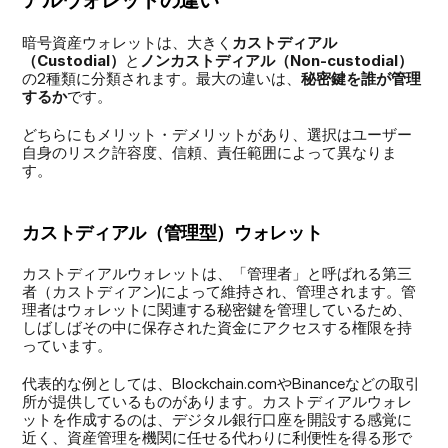
暗号資産ウォレットは、大きく
カストディアル
（Custodial）
と
ノンカストディアル（Non-custodial）
の2種類に分類されます。最大の違いは、
秘密鍵を誰が管理
するか
です。
どちらにもメリット・デメリットがあり、選択はユーザー
自身のリスク許容度、信頼、責任範囲によって異なりま
す。
カストディアル（管理型）ウォレット
カストディアルウォレットは、「管理者」と呼ばれる第三
者（カストディアン)によって維持され、管理されます。管
理者はウォレットに関連する秘密鍵を管理しているため、
しばしばその中に保存された資金にアクセスする権限を持
っています。
代表的な例としては、Blockchain.comやBinanceなどの取引
所が提供しているものがあります。カストディアルウォレ
ットを作成するのは、デジタル銀行口座を開設する感覚に
近く、資産管理を機関に任せる代わりに利便性を得る形で