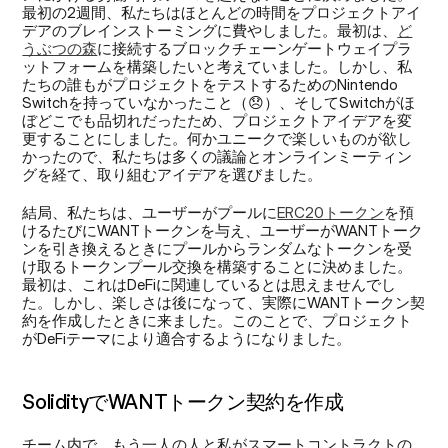
最初の2週間、私たちはほとんどの時間をプロジェクトアイ
デアのブレインストーミングに費やしました。最初は、
ど
うぶつの森
に接続するブロックチェーンゲートウェイプラ
ットフォームを構築したいと考えていました。しかし、私
たちの誰もがプロジェクトをテストするためのNintendo 
Switchを持っていなかったこと（😞）、そしてSwitchがほ
ぼどこでも品切れだったため、プロジェクトアイデアを変
更することにしました。何かユニークで楽しいものが欲し
かったので、私たちは多くの議論とオンラインミーティン
グを経て、取り組むアイデアを選びました。
結局、私たちは、ユーザーがプールに
ERC20トークン
を預
けるたびにWANTトークンを与え、ユーザーがWANTトーク
ンを引き換えるときにプールからランダムなトークンを受
け取るトークンプール交換を構築することに決めました。
最初は、これはDeFiに関連しているとは思えませんでし
た。しかし、楽しさは後になって、実際にWANTトークン契
約を作成したときに来ました。このことで、プロジェクト
がDeFiテーマにより適合するようになりました。
SolidityでWANTトークン契約を作成
チーム内で、もう一人の人と私がスマートコントラクトの