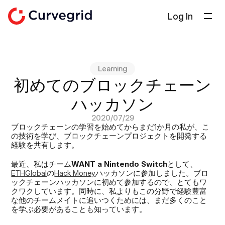
Log In
ソリューション
会社概要
Learning
ドキュメント
初めてのブロックチェーン
ブログ
ハッカソン
Select Language
日本語
2020/07/29
ブロックチェーンの学習を始めてからまだ1か月の私が、こ
の技術を学び、ブロックチェーンプロジェクトを開発する
お問い合わせ
経験を共有します。
最近、私はチーム
WANT a Nintendo Switch
として、
ETHGlobal
の
Hack Money
ハッカソンに参加しました。ブロ
ックチェーンハッカソンに初めて参加するので、とてもワ
クワクしています。同時に、私よりもこの分野で経験豊富
な他のチームメイトに追いつくためには、まだ多くのこと
を学ぶ必要があることも知っています。