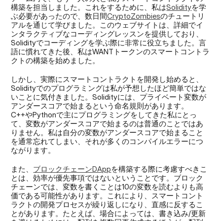
構築を担当しました。これをするために、私は
Solidity
を学
ぶ必要があったので、数日間
CryptoZombies
のチュートリ
アルを通じて学びました。このウェブサイトは、詳細でイ
ンタラクティブなコーディングレッスンを提供しており、
Solidityでコーディングを学ぶ際に非常に役立ちました。言
語に慣れてきた後、私はWANTトークンのスマートコントラ
クトの構築を始めました。
しかし、実際にスマートコントラクトを開発し始めると、
Solidityでのプログラミングは私が予想したほど簡単ではな
いことに気付きました。Solidityには、プライベート変数が
アンダースコアで始まるという命名規則があります。
C++やPythonで主にプログラミングをしてきた私にとっ
て、変数がアンダースコアで始まるのは普通のことではあ
りません。私は自分の変数がアンダースコアで始まること
を通常忘れてしまい、それが多くのコンパイルエラーにつ
ながります。
また、
ブロックチェーンDApp
を構築する際に考慮すべきこ
とは、効率が優先事項ではないということです。ブロック
チェーンでは、変数を書くことは10の変数を読むよりも高
価である可能性があります。これにより、スマートコント
ラクトの開発プロセスが繰り返しになり、直感に反するこ
とがあります。たとえば、場合によっては、書き込み/更新