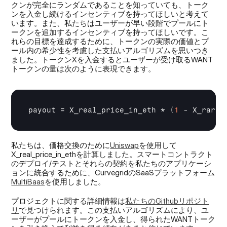
クンが完全にランダムであることを知っていても、トーク
ンを入金し続けるインセンティブを持ってほしいと考えて
います。また、私たちはユーザーが早い段階でプールにト
ークンを追加するインセンティブを持ってほしいです。こ
れらの目標を達成するために、トークンの実際の価値とプ
ール内の希少性を考慮した支払いアルゴリズムを思いつき
ました。トークンXを入金するとユーザーが受け取るWANT
トークンの量は次のように表現できます。
payout
 = 
X_real_price_in_eth
 * 
(
1
 - 
X_rarit
私たちは、価格交換のために
Uniswap
を使用して
X_real_price_in_ethを計算しました。スマートコントラクト
のデプロイ/テストとそれらの契約を私たちのアプリケーシ
ョンに統合するために、CurvegridのSaaSプラットフォーム
MultiBaas
を使用しました。
プロジェクトに関する詳細情報は
私たちのGithubリポジト
リ
で見つけられます。この支払いアルゴリズムにより、ユ
ーザーがプールにトークンを入金し、得られたWANTトーク