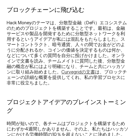
ブロックチェーンに飛び込む
Hack Moneyのテーマは、分散型金融（DeFi）エコシステム
のためのプロジェクトを構築することです。最初は、金融
サービスや製品を開発するために分散型ネットワークを利
用するというアイデアが私には混乱をもたらしました。ス
マートコントラクト、暗号通貨、人々の間でお金がどのよ
うに分配されるか、コインの価値を決定するものは何か、
などについて多くの質問を自分に投げかけました。オンラ
インで文書を読み、チームメイトに質問した後、分散型金
融の概念が私にはより明確になり、チームと共にハッカソ
ンに取り組み始めました。
Curvegridの文書
は、ブロックチ
ェーンの詳細な概要を提供してくれ、私の学習プロセスに
非常に役立ちました。
プロジェクトアイデアのブレインストーミン
グ
時間が短いので、各チームはプロジェクトを構築するため
にわずか4週間しかありません。その上、私たちはハッカソ
ンにかける労働時間の10％を超えないことに決めました。