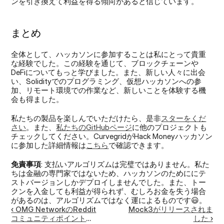
ンを引き換えて利益を得る傾向があると信じています。
まとめ
全体として、ハッカソンに参加することは私にとって貴重
な経験でした。この経験を通じて、ブロックチェーンや
DeFiについてもっと学びました。また、新しい人々に出会
い、Solidityでのプログラミング、仮想ハッカソンへの参
加、リモート環境での作業など、新しいことを体験する機
会も得ました。
私たちの製品を楽しんでいただけたら、是非
スターをくだ
さい
。また、
私たちのGitHubページ
に他のプロジェクトも
チェックしてください。CurvegridがHack Moneyハッカソン
に参加した詳細情報は
こちら
で確認できます。
免責事項
: 支払いアルゴリズムは完璧ではありません。私た
ちは金融の専門家ではないため、ハッカソンのためににテ
ストバージョンしかデプロイしませんでした。また、トー
クンを入金しても利益が得られず、むしろお金を失う場合
があるのは、アルゴリズムではなく運によるものです😃。
‹ OMG NetworkのReddit
Mock3がリリースされま
コミュニティポイントエ
した ›